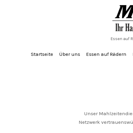
Zum
Inhalt
springen
Essen auf R
Startseite
Über uns
Essen auf Rädern
Unser Mahlzeitendien
Netzwerk vertrauenswür